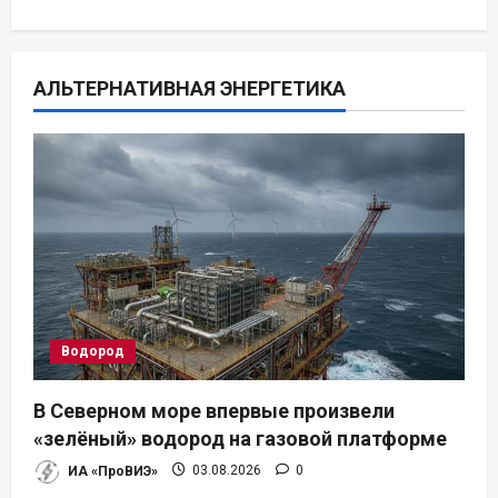
ц
и
АЛЬТЕРНАТИВНАЯ ЭНЕРГЕТИКА
я
п
о
з
а
п
Водород
и
В Северном море впервые произвели
«зелёный» водород на газовой платформе
с
ИА «ПроВИЭ»
03.08.2026
0