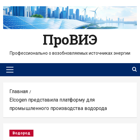
Перейти
к
содержимому
ПроВИЭ
Профессионально о возобновляемых источниках энергии
Основное
меню
Главная
Elcogen представила платформу для
промышленного производства водорода
Водород