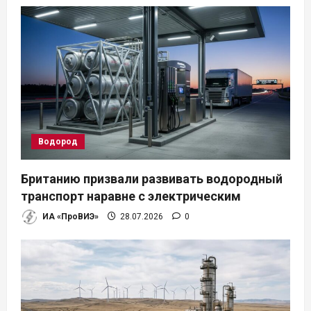
я
м
Водород
Британию призвали развивать водородный
транспорт наравне с электрическим
ИА «ПроВИЭ»
28.07.2026
0