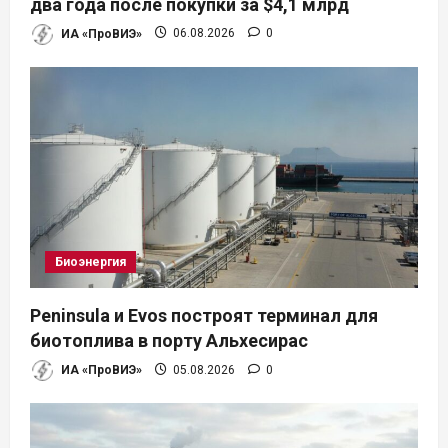
и
два года после покупки за $4,1 млрд
ИА «ПроВИЭ»
06.08.2026
0
с
я
м
Биоэнергия
Peninsula и Evos построят терминал для
биотоплива в порту Альхесирас
ИА «ПроВИЭ»
05.08.2026
0