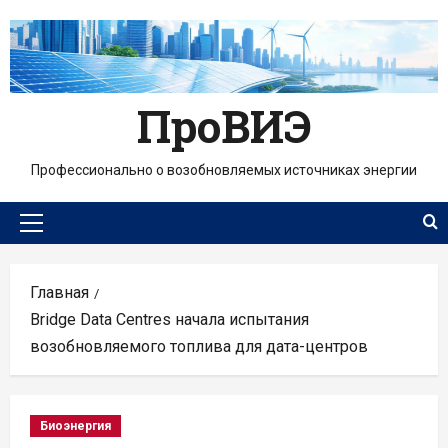
Перейти
к
содержимому
ПроВИЭ
Профессионально о возобновляемых источниках энергии
Основное
меню
Главная
Bridge Data Centres начала испытания
возобновляемого топлива для дата-центров
Биоэнергия