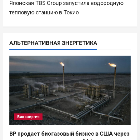
Японская TBS Group запустила водородную
г
тепловую станцию в Токио
а
ц
АЛЬТЕРНАТИВНАЯ ЭНЕРГЕТИКА
и
я
п
о
з
а
Биоэнергия
п
BP продает биогазовый бизнес в США через