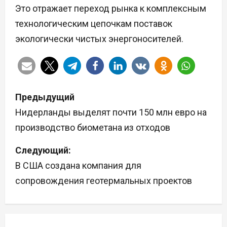
Это отражает переход рынка к комплексным
технологическим цепочкам поставок
экологически чистых энергоносителей.
Н
Предыдущий
а
Нидерланды выделят почти 150 млн евро на
производство биометана из отходов
в
Следующий:
и
В США создана компания для
г
сопровождения геотермальных проектов
а
ц