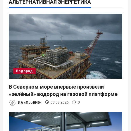
АЛЬТЕРНАТИВНАЯ ЭНЕРГЕТИКА
и
я
п
о
з
а
Водород
п
В Северном море впервые произвели
и
«зелёный» водород на газовой платформе
ИА «ПроВИЭ»
03.08.2026
0
с
я
м