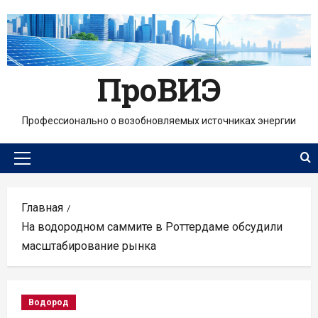
Перейти
к
содержимому
ПроВИЭ
Профессионально о возобновляемых источниках энергии
Основное
меню
Главная
На водородном саммите в Роттердаме обсудили
масштабирование рынка
Водород