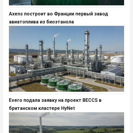
Axens построит во Франции первый завод
авиатоплива из биоэтанола
Evero подала заявку на проект BECCS в
британском кластере HyNet