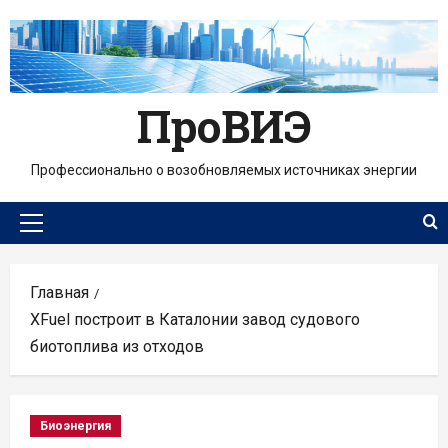
Перейти
к
содержимому
ПроВИЭ
Профессионально о возобновляемых источниках энергии
Основное
меню
Главная
XFuel построит в Каталонии завод судового
биотоплива из отходов
Биоэнергия