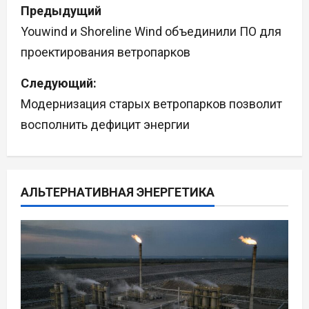
Н
Предыдущий
а
Youwind и Shoreline Wind объединили ПО для
проектирования ветропарков
в
Следующий:
и
Модернизация старых ветропарков позволит
г
восполнить дефицит энергии
а
ц
АЛЬТЕРНАТИВНАЯ ЭНЕРГЕТИКА
и
я
п
о