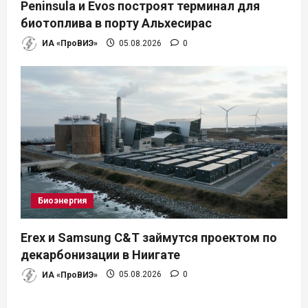
Peninsula и Evos построят терминал для
биотоплива в порту Альхесирас
ИА «ПроВИЭ»
05.08.2026
0
Биоэнергия
Erex и Samsung C&T займутся проектом по
декарбонизации в Ниигате
ИА «ПроВИЭ»
05.08.2026
0