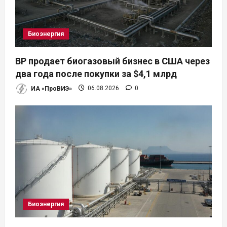
з
а
Биоэнергия
п
BP продает биогазовый бизнес в США через
и
два года после покупки за $4,1 млрд
ИА «ПроВИЭ»
06.08.2026
0
с
я
м
Биоэнергия