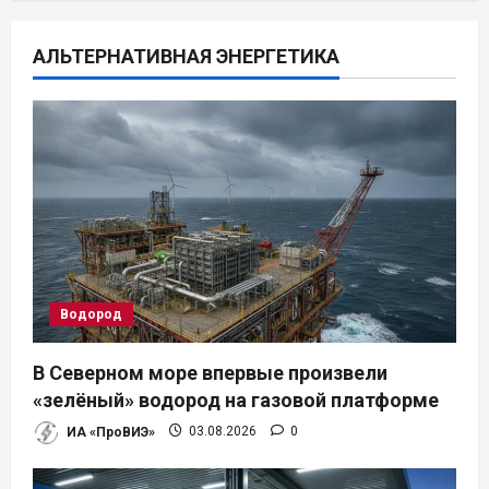
ц
АЛЬТЕРНАТИВНАЯ ЭНЕРГЕТИКА
и
я
п
о
з
а
Водород
п
В Северном море впервые произвели
и
«зелёный» водород на газовой платформе
ИА «ПроВИЭ»
03.08.2026
0
с