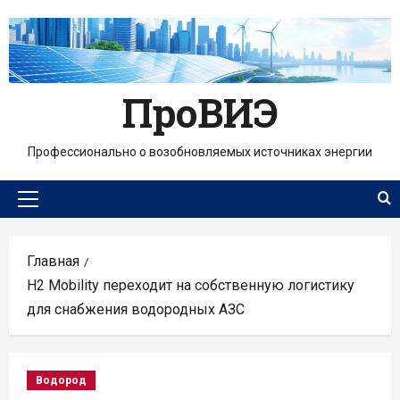
Перейти
к
содержимому
ПроВИЭ
Профессионально о возобновляемых источниках энергии
Основное
меню
Главная
H2 Mobility переходит на собственную логистику
для снабжения водородных АЗС
Водород