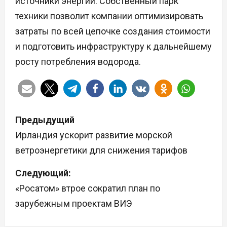
источники энергии. Собственный парк
техники позволит компании оптимизировать
затраты по всей цепочке создания стоимости
и подготовить инфраструктуру к дальнейшему
росту потребления водорода.
Н
Предыдущий
а
Ирландия ускорит развитие морской
ветроэнергетики для снижения тарифов
в
Следующий:
и
«Росатом» втрое сократил план по
г
зарубежным проектам ВИЭ
а