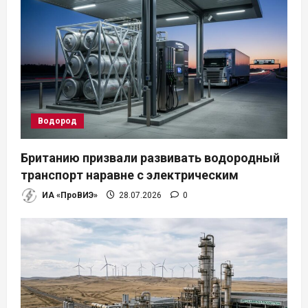
я
м
Водород
Британию призвали развивать водородный
транспорт наравне с электрическим
ИА «ПроВИЭ»
28.07.2026
0