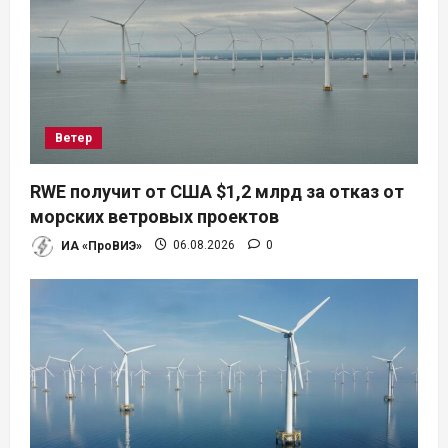
п
о
з
а
Ветер
п
RWE получит от США $1,2 млрд за отказ от
и
морских ветровых проектов
ИА «ПроВИЭ»
06.08.2026
0
с
я
м