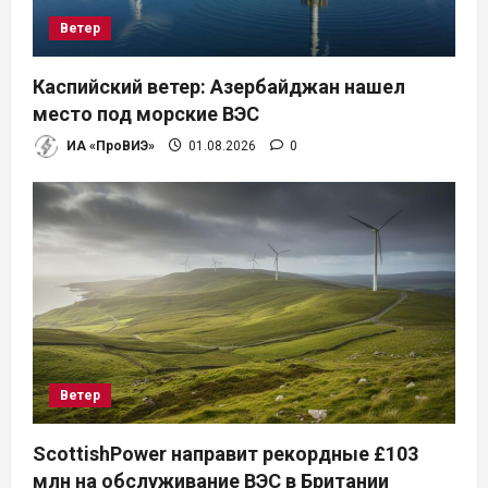
Ветер
Каспийский ветер: Азербайджан нашел
место под морские ВЭС
ИА «ПроВИЭ»
01.08.2026
0
Ветер
ScottishPower направит рекордные £103
млн на обслуживание ВЭС в Британии