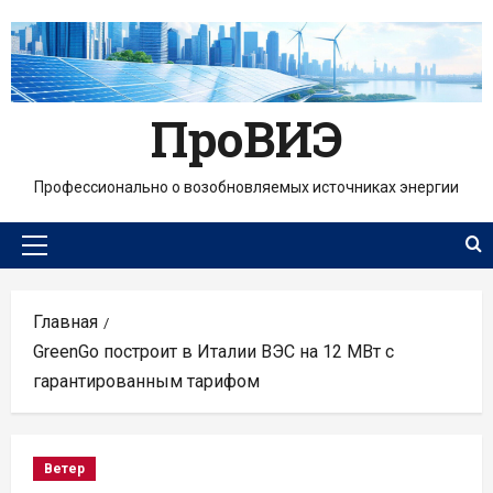
Перейти
к
содержимому
ПроВИЭ
Профессионально о возобновляемых источниках энергии
Основное
меню
Главная
GreenGo построит в Италии ВЭС на 12 МВт с
гарантированным тарифом
Ветер