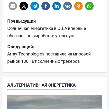
Н
Предыдущий
а
Солнечная энергетика в США впервые
обогнала по выработке угольную
в
Следующий:
и
Array Technologies поставила на мировой
г
рынок 100 ГВт солнечных трекеров
а
ц
АЛЬТЕРНАТИВНАЯ ЭНЕРГЕТИКА
и
я