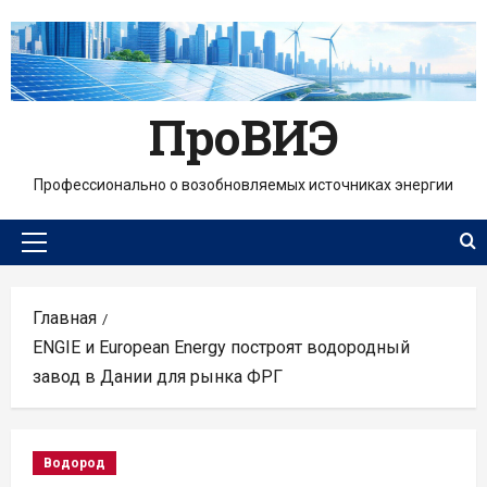
Перейти
к
содержимому
ПроВИЭ
Профессионально о возобновляемых источниках энергии
Основное
меню
Главная
ENGIE и European Energy построят водородный
завод в Дании для рынка ФРГ
Водород