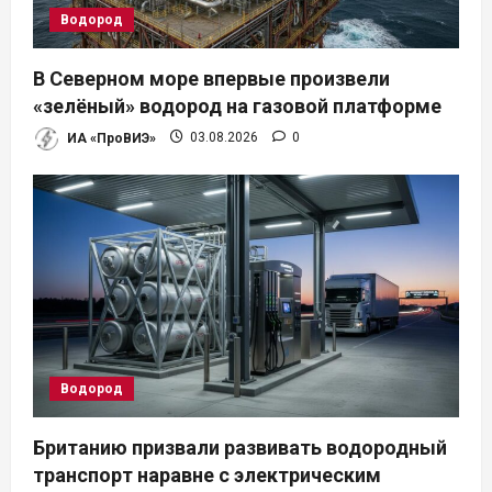
а
Водород
п
В Северном море впервые произвели
и
«зелёный» водород на газовой платформе
ИА «ПроВИЭ»
03.08.2026
0
с
я
м
Водород
Британию призвали развивать водородный
транспорт наравне с электрическим