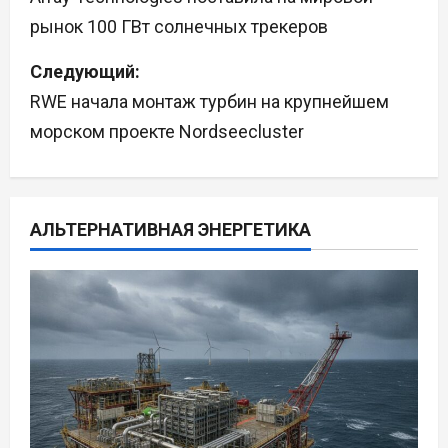
рынок 100 ГВт солнечных трекеров
в
Следующий:
и
RWE начала монтаж турбин на крупнейшем
г
морском проекте Nordseecluster
а
ц
АЛЬТЕРНАТИВНАЯ ЭНЕРГЕТИКА
и
я
п
о
з