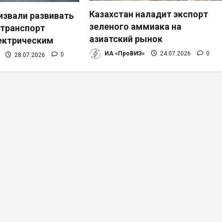
Казахстан наладит экспорт
извали развивать
зеленого аммиака на
транспорт
азиатский рынок
лектрическим
ИА «ПроВИЭ»
24.07.2026
0
28.07.2026
0