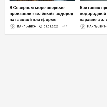
п
В Северном море впервые
Британию пр
произвели «зелёный» водород
водородный 
о
на газовой платформе
наравне с э
з
ИА «ПроВИЭ»
03.08.2026
0
ИА «ПроВИЭ»
а
п
и
с
я
м