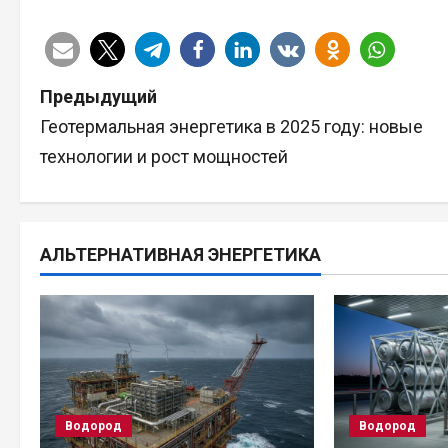
Н
Предыдущий
Геотермальная энергетика в 2025 году: новые
а
технологии и рост мощностей
в
и
АЛЬТЕРНАТИВНАЯ ЭНЕРГЕТИКА
г
а
ц
и
Водород
Водород
я