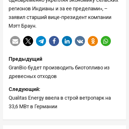
регионов Индианы и за ее пределами», –
заявил старший вице-президент компании
Мэтт Браун.
Н
Предыдущий
а
GranBio будет производить биотопливо из
древесных отходов
в
Следующий:
и
Qualitas Energy ввела в строй ветропарк на
г
33,6 МВт в Германии
а
ц