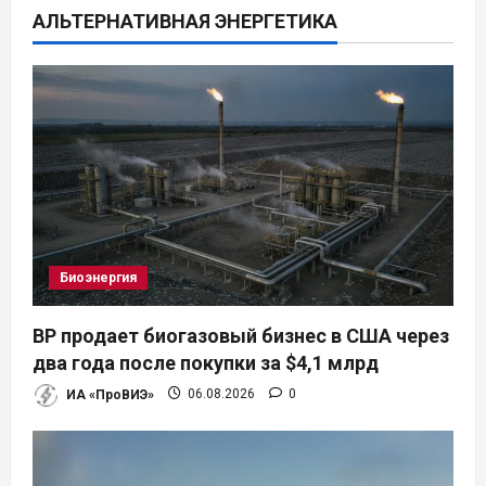
АЛЬТЕРНАТИВНАЯ ЭНЕРГЕТИКА
и
я
п
о
з
а
Биоэнергия
п
BP продает биогазовый бизнес в США через
и
два года после покупки за $4,1 млрд
ИА «ПроВИЭ»
06.08.2026
0
с
я