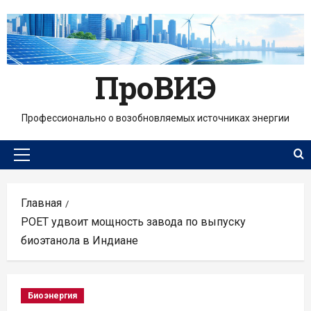
Перейти
к
содержимому
ПроВИЭ
Профессионально о возобновляемых источниках энергии
Основное
меню
Главная
POET удвоит мощность завода по выпуску
биоэтанола в Индиане
Биоэнергия