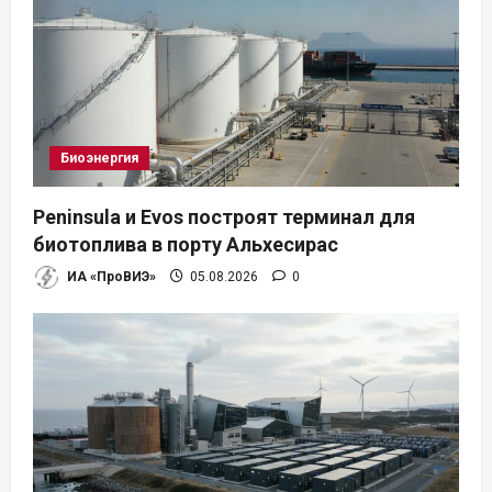
м
Биоэнергия
Peninsula и Evos построят терминал для
биотоплива в порту Альхесирас
ИА «ПроВИЭ»
05.08.2026
0