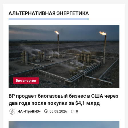
ц
АЛЬТЕРНАТИВНАЯ ЭНЕРГЕТИКА
и
я
п
о
з
а
Биоэнергия
п
BP продает биогазовый бизнес в США через
и
два года после покупки за $4,1 млрд
ИА «ПроВИЭ»
06.08.2026
0
с
я