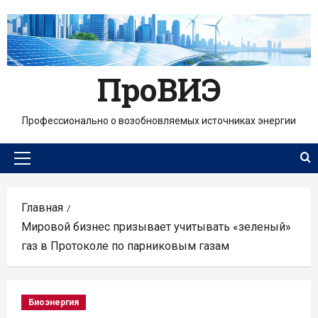
Перейти
к
содержимому
ПроВИЭ
Профессионально о возобновляемых источниках энергии
Основное
меню
Главная
Мировой бизнес призывает учитывать «зеленый»
газ в Протоколе по парниковым газам
Биоэнергия