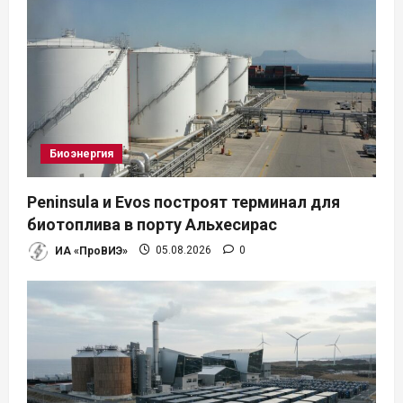
м
Биоэнергия
Peninsula и Evos построят терминал для
биотоплива в порту Альхесирас
ИА «ПроВИЭ»
05.08.2026
0