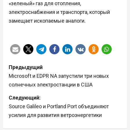
«зеленый» газ для отопления,
электроснабжения и транспорта, который
замещает ископаемые аналоги.
Н
Предыдущий
а
Microsoft и EDPR NA запустили три новых
солнечных электростанции в США
в
Следующий:
и
Source Galileo и Portland Port объединяют
г
усилия для развития ветроэнергетики
а