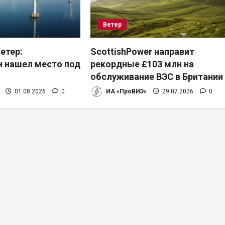
Ветер
етер:
ScottishPower направит
 нашел место под
рекордные £103 млн на
обслуживание ВЭС в Британии
01.08.2026
0
ИА «ПроВИЭ»
29.07.2026
0