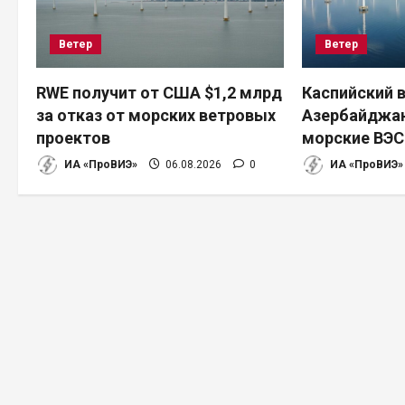
и
Ветер
Ветер
я
п
RWE получит от США $1,2 млрд
Каспийский в
за отказ от морских ветровых
Азербайджан
о
проектов
морские ВЭС
з
ИА «ПроВИЭ»
06.08.2026
0
ИА «ПроВИЭ»
а
п
и
с
я
м