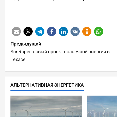
Н
Предыдущий
SunRoper: новый проект солнечной энергии в
а
Техасе.
в
и
АЛЬТЕРНАТИВНАЯ ЭНЕРГЕТИКА
г
а
ц