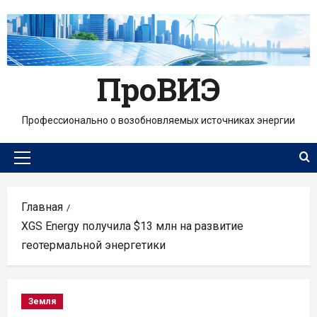
Перейти
к
содержимому
ПроВИЭ
Профессионально о возобновляемых источниках энергии
Основное
меню
Главная
XGS Energy получила $13 млн на развитие
геотермальной энергетики
Земля