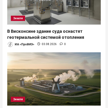
з
а
Земля
п
В Висконсине здание суда оснастят
и
геотермальной системой отопления
ИА «ПроВИЭ»
03.08.2026
0
с
я
м
Земля