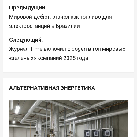
Н
Предыдущий
а
Мировой дебют: этанол как топливо для
электростанций в Бразилии
в
Следующий:
и
Журнал Time включил Elcogen в топ мировых
г
«зеленых» компаний 2025 года
а
ц
АЛЬТЕРНАТИВНАЯ ЭНЕРГЕТИКА
и
я
п
о