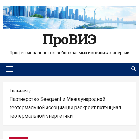
Перейти
к
содержимому
ПроВИЭ
Профессионально о возобновляемых источниках энергии
Основное
меню
Главная
Партнерство Seequent и Международной
геотермальной ассоциации раскроет потенциал
геотермальной энергетики