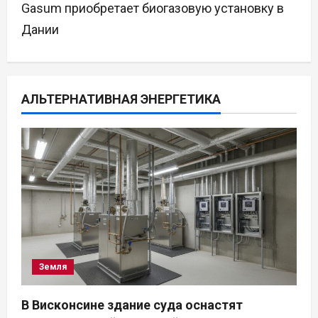
Gasum приобретает биогазовую установку в
г
Дании
а
ц
АЛЬТЕРНАТИВНАЯ ЭНЕРГЕТИКА
и
я
п
о
з
а
Земля
п
В Висконсине здание суда оснастят