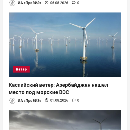
ИА «ПроВИЭ»
06.08.2026
0
я
м
Ветер
Каспийский ветер: Азербайджан нашел
место под морские ВЭС
ИА «ПроВИЭ»
01.08.2026
0