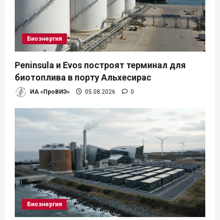
Биоэнергия
Peninsula и Evos построят терминал для
биотоплива в порту Альхесирас
ИА «ПроВИЭ»
05.08.2026
0
Биоэнергия