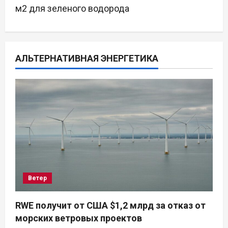
а
м2 для зеленого водорода
ц
и
АЛЬТЕРНАТИВНАЯ ЭНЕРГЕТИКА
я
п
о
з
а
п
Ветер
и
RWE получит от США $1,2 млрд за отказ от
морских ветровых проектов
с