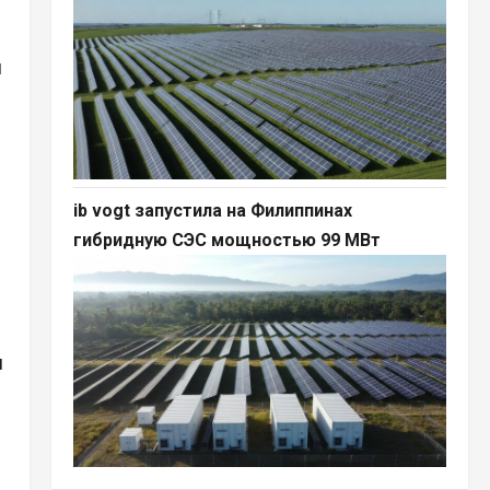
й
ib vogt запустила на Филиппинах
гибридную СЭС мощностью 99 МВт
й
н