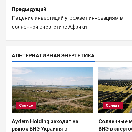
Н
Предыдущий
Падение инвестиций угрожает инновациям в
а
солнечной энергетике Африки
в
и
АЛЬТЕРНАТИВНАЯ ЭНЕРГЕТИКА
г
а
ц
и
Солнце
Солнце
я
п
Aydem Holding заходит на
Солнечные м
рынок ВИЭ Украины с
ВИЭ в энерг