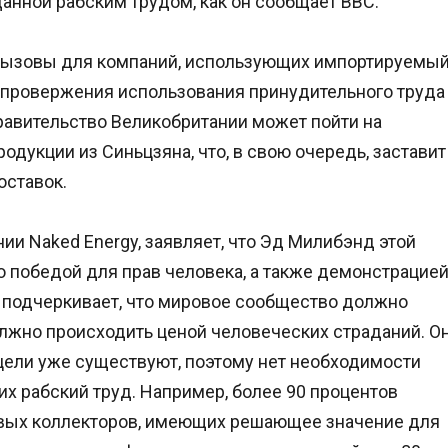
анной рабским трудом, как он сообщает BBC.
 вызовы для компаний, использующих импортируемы
опровержения использования принудительного труда
правительство Великобритании может пойти на
одукции из Синьцзяна, что, в свою очередь, заставит
оставок.
и Naked Energy, заявляет, что Эд Милибэнд этой
о победой для прав человека, а также демонстрацие
 подчеркивает, что мировое сообщество должно
олжно происходить ценой человеческих страданий. О
цели уже существуют, поэтому нет необходимости
их рабский труд. Например, более 90 процентов
овых коллекторов, имеющих решающее значение для