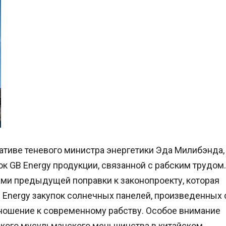
иативе теневого министра энергетики Эда Милибэнда,
к GB Energy продукции, связанной с рабским трудом.
ми предыдущей поправки к законопроекту, которая
Energy закупок солнечных панелей, произведенных 
ношение к современному рабству. Особое внимание
ского мусульманского меньшинства в китайском