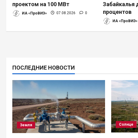
о
проектом на 100 МВт
Забайкалья 
процентов
з
ИА «ПроВИЭ»
07.08.2026
0
ИА «ПроВИЭ»
а
п
и
с
ПОСЛЕДНИЕ НОВОСТИ
я
м
Солнце
Земля