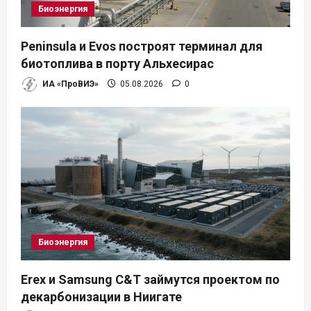
Биоэнергия
Peninsula и Evos построят терминал для
биотоплива в порту Альхесирас
ИА «ПроВИЭ»
05.08.2026
0
Биоэнергия
Erex и Samsung C&T займутся проектом по
декарбонизации в Ниигате