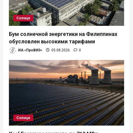
з
а
Солнце
п
Бум солнечной энергетики на Филиппинах
и
обусловлен высокими тарифами
ИА «ПроВИЭ»
05.08.2026
0
с
я
м
Солнце