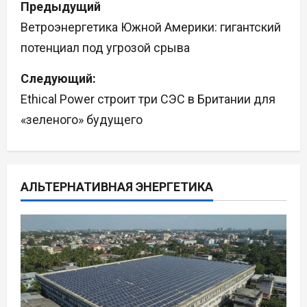
Предыдущий
а
Ветроэнергетика Южной Америки: гигантский
потенциал под угрозой срыва
в
Следующий:
и
Ethical Power строит три СЭС в Британии для
г
«зеленого» будущего
а
ц
АЛЬТЕРНАТИВНАЯ ЭНЕРГЕТИКА
и
я
п
о