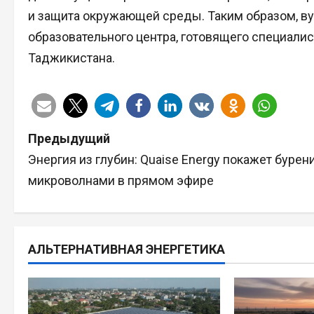
и защита окружающей среды. Таким образом, ву
образовательного центра, готовящего специали
Таджикистана.
Н
Предыдущий
Энергия из глубин: Quaise Energy покажет бурен
а
микроволнами в прямом эфире
в
и
АЛЬТЕРНАТИВНАЯ ЭНЕРГЕТИКА
г
а