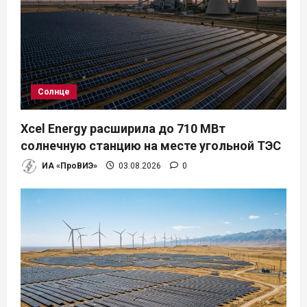
м
Солнце
Xcel Energy расширила до 710 МВт
солнечную станцию на месте угольной ТЭС
ИА «ПроВИЭ»
03.08.2026
0