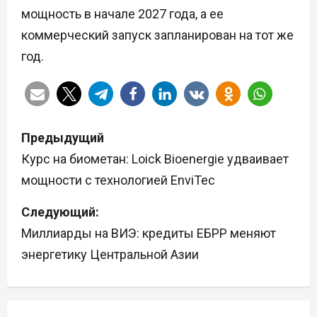
мощность в начале 2027 года, а ее
коммерческий запуск запланирован на тот же
год.
Н
Предыдущий
а
Курс на биометан: Loick Bioenergie удваивает
мощности с технологией EnviTec
в
Следующий:
и
Миллиарды на ВИЭ: кредиты ЕБРР меняют
г
энергетику Центральной Азии
а
ц