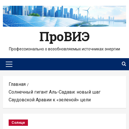
Перейти
к
содержимому
ПроВИЭ
Профессионально о возобновляемых источниках энергии
Основное
меню
Главная
Солнечный гигант Аль-Садави: новый шаг
Саудовской Аравии к «зеленой» цели
Солнце