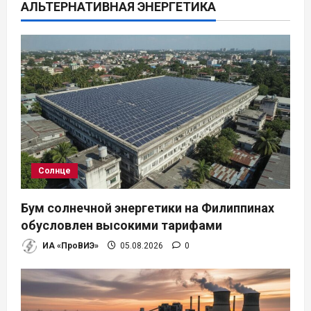
АЛЬТЕРНАТИВНАЯ ЭНЕРГЕТИКА
и
я
п
о
з
а
Солнце
п
Бум солнечной энергетики на Филиппинах
и
обусловлен высокими тарифами
ИА «ПроВИЭ»
05.08.2026
0
с
я