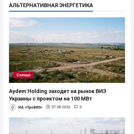
АЛЬТЕРНАТИВНАЯ ЭНЕРГЕТИКА
и
я
п
о
з
а
Солнце
п
Aydem Holding заходит на рынок ВИЭ
и
Украины с проектом на 100 МВт
ИА «ПроВИЭ»
07.08.2026
0
с
я