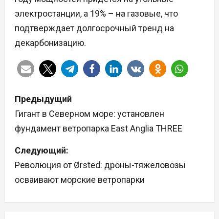
электростанции, а 19% – на газовые, что
подтверждает долгосрочный тренд на
декарбонизацию.
Н
Предыдущий
а
Гигант в Северном море: установлен
фундамент ветропарка East Anglia THREE
в
Следующий:
и
Революция от Ørsted: дроны-тяжеловозы
г
осваивают морские ветропарки
а
ц