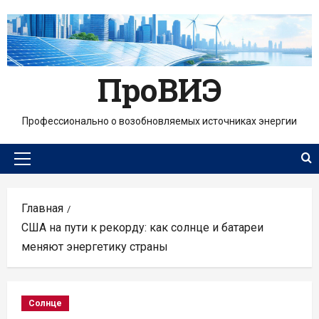
Перейти
к
содержимому
ПроВИЭ
Профессионально о возобновляемых источниках энергии
Основное
меню
Главная
США на пути к рекорду: как солнце и батареи
меняют энергетику страны
Солнце