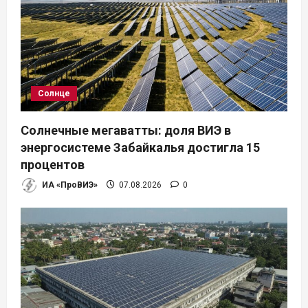
м
Солнце
Солнечные мегаватты: доля ВИЭ в
энергосистеме Забайкалья достигла 15
процентов
ИА «ПроВИЭ»
07.08.2026
0