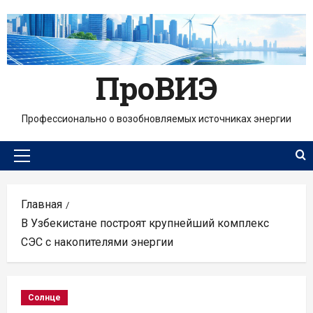
Перейти
к
содержимому
ПроВИЭ
Профессионально о возобновляемых источниках энергии
Основное
меню
Главная
В Узбекистане построят крупнейший комплекс
СЭС с накопителями энергии
Солнце