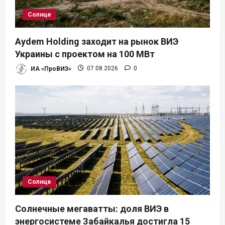
а
Солнце
п
Aydem Holding заходит на рынок ВИЭ
и
Украины с проектом на 100 МВт
ИА «ПроВИЭ»
07.08.2026
0
с
я
м
Солнце
Солнечные мегаватты: доля ВИЭ в
энергосистеме Забайкалья достигла 15