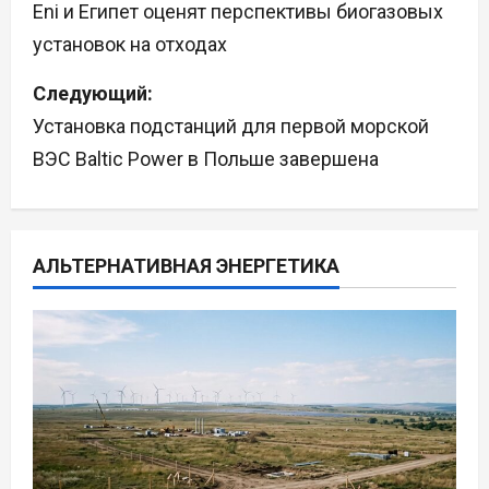
а
Eni и Египет оценят перспективы биогазовых
установок на отходах
в
Следующий:
и
Установка подстанций для первой морской
г
ВЭС Baltic Power в Польше завершена
а
ц
АЛЬТЕРНАТИВНАЯ ЭНЕРГЕТИКА
и
я
п
о
з