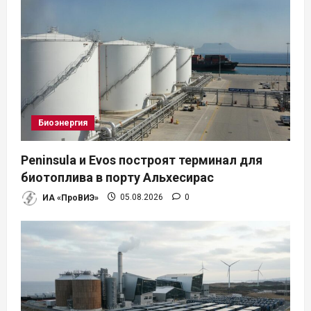
я
м
Биоэнергия
Peninsula и Evos построят терминал для
биотоплива в порту Альхесирас
ИА «ПроВИЭ»
05.08.2026
0