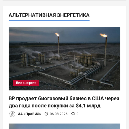
ц
АЛЬТЕРНАТИВНАЯ ЭНЕРГЕТИКА
и
я
п
о
з
а
Биоэнергия
п
BP продает биогазовый бизнес в США через
и
два года после покупки за $4,1 млрд
ИА «ПроВИЭ»
06.08.2026
0
с