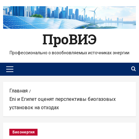
Перейти
к
содержимому
ПроВИЭ
Профессионально о возобновляемых источниках энергии
Основное
меню
Главная
Eni и Египет оценят перспективы биогазовых
установок на отходах
Биоэнергия