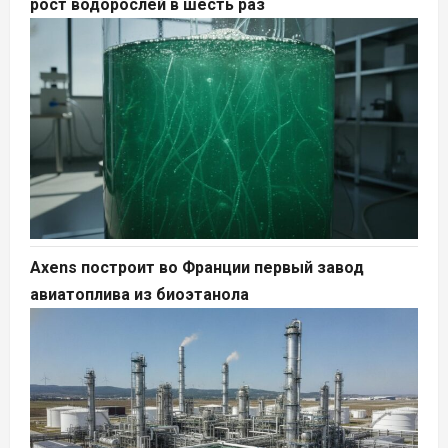
рост водорослей в шесть раз
Axens построит во Франции первый завод
авиатоплива из биоэтанола