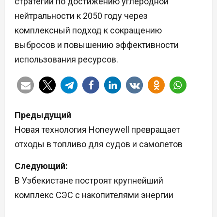
стратегии по достижению углеродной
нейтральности к 2050 году через
комплексный подход к сокращению
выбросов и повышению эффективности
использования ресурсов.
Н
Предыдущий
а
Новая технология Honeywell превращает
отходы в топливо для судов и самолетов
в
Следующий:
и
В Узбекистане построят крупнейший
г
комплекс СЭС с накопителями энергии
а