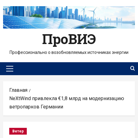
Перейти
к
содержимому
ПроВИЭ
Профессионально о возобновляемых источниках энергии
Основное
меню
Главная
NeXtWind привлекла €1,8 млрд на модернизацию
ветропарков Германии
Ветер