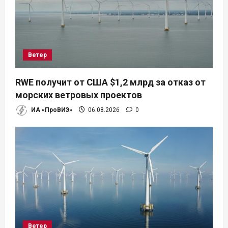
о
з
а
Ветер
п
RWE получит от США $1,2 млрд за отказ от
и
морских ветровых проектов
ИА «ПроВИЭ»
06.08.2026
0
с
я
м
Ветер