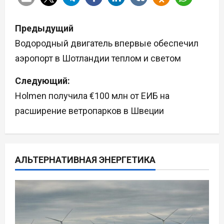
Н
Предыдущий
а
Водородный двигатель впервые обеспечил
аэропорт в Шотландии теплом и светом
в
Следующий:
и
Holmen получила €100 млн от ЕИБ на
г
расширение ветропарков в Швеции
а
ц
АЛЬТЕРНАТИВНАЯ ЭНЕРГЕТИКА
и
я
п