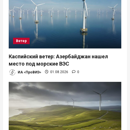
п
о
з
а
Ветер
п
Каспийский ветер: Азербайджан нашел
и
место под морские ВЭС
ИА «ПроВИЭ»
01.08.2026
0
с
я
м