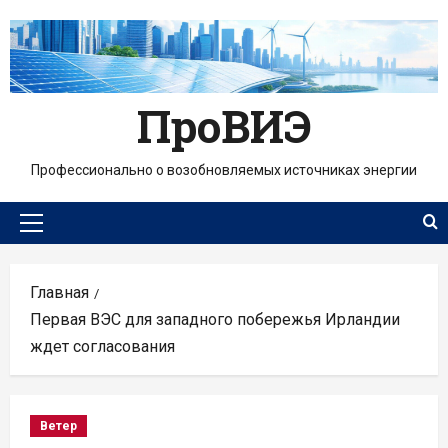
Перейти
к
содержимому
ПроВИЭ
Профессионально о возобновляемых источниках энергии
Основное
меню
Главная
Первая ВЭС для западного побережья Ирландии
ждет согласования
Ветер