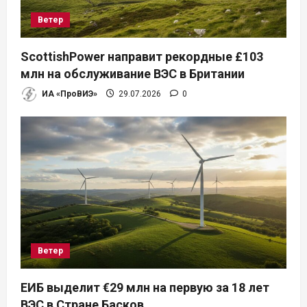
Ветер
ScottishPower направит рекордные £103
млн на обслуживание ВЭС в Британии
ИА «ПроВИЭ»
29.07.2026
0
Ветер
ЕИБ выделит €29 млн на первую за 18 лет
ВЭС в Стране Басков