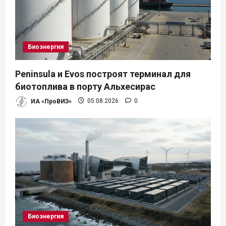
Биоэнергия
Peninsula и Evos построят терминал для
биотоплива в порту Альхесирас
ИА «ПроВИЭ»
05.08.2026
0
Биоэнергия