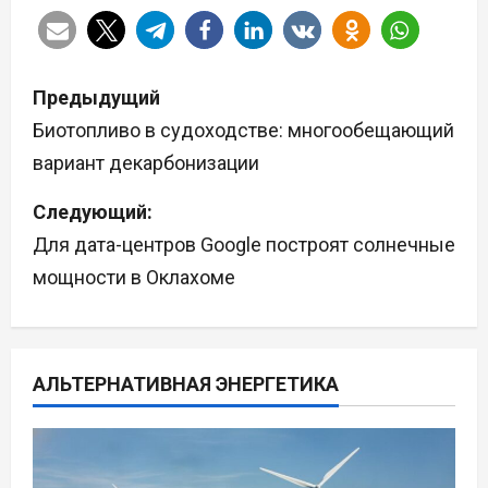
Н
Предыдущий
а
Биотопливо в судоходстве: многообещающий
вариант декарбонизации
в
Следующий:
и
Для дата-центров Google построят солнечные
г
мощности в Оклахоме
а
ц
АЛЬТЕРНАТИВНАЯ ЭНЕРГЕТИКА
и
я