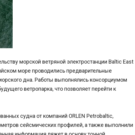
льству морской ветряной электростанции Baltic East
тийском море проводились предварительные
морского дна. Работы выполнялись консорциумом
удущего ветропарка, что позволяет перейти к
анных судна от компаний ORLEN Petrobaltic,
ометров сейсмических профилей, а также выполнили
анная информация ляжет в основу точной