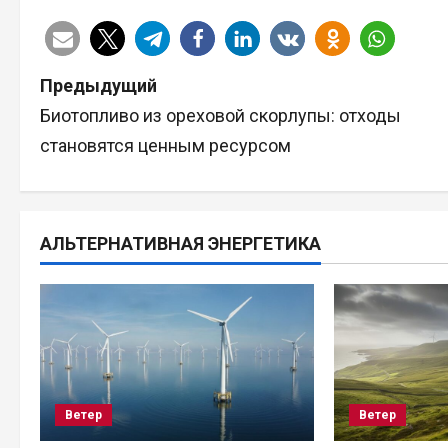
Н
Предыдущий
Биотопливо из ореховой скорлупы: отходы
а
становятся ценным ресурсом
в
и
АЛЬТЕРНАТИВНАЯ ЭНЕРГЕТИКА
г
а
ц
и
Ветер
Ветер
я