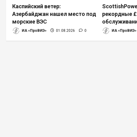
п
Каспийский ветер:
ScottishPowe
Азербайджан нашел место под
рекордные £
о
морские ВЭС
обслуживани
з
ИА «ПроВИЭ»
01.08.2026
0
ИА «ПроВИЭ»
а
п
и
с
я
м