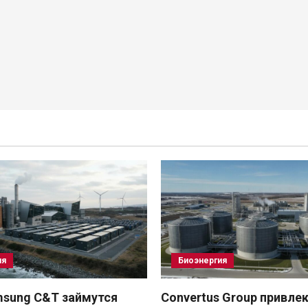
ия
Биоэнергия
msung C&T займутся
Convertus Group привле