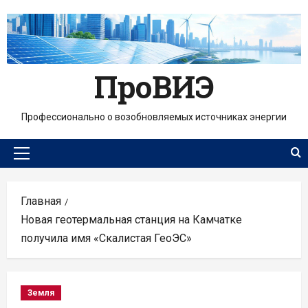
Перейти
к
содержимому
ПроВИЭ
Профессионально о возобновляемых источниках энергии
Основное
меню
Главная
Новая геотермальная станция на Камчатке
получила имя «Скалистая ГеоЭС»
Земля