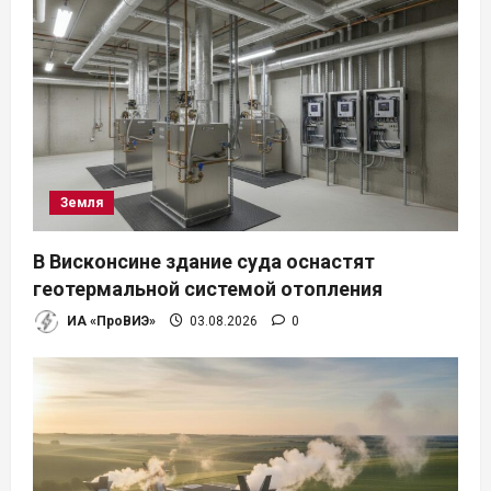
я
м
Земля
В Висконсине здание суда оснастят
геотермальной системой отопления
ИА «ПроВИЭ»
03.08.2026
0