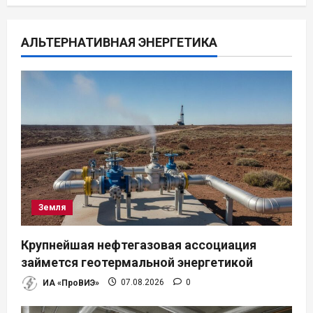
ц
АЛЬТЕРНАТИВНАЯ ЭНЕРГЕТИКА
и
я
п
о
з
а
Земля
п
Крупнейшая нефтегазовая ассоциация
и
займется геотермальной энергетикой
ИА «ПроВИЭ»
07.08.2026
0
с