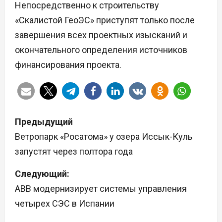
Непосредственно к строительству
«Скалистой ГеоЭС» приступят только после
завершения всех проектных изысканий и
окончательного определения источников
финансирования проекта.
Н
Предыдущий
а
Ветропарк «Росатома» у озера Иссык-Куль
запустят через полтора года
в
Следующий:
и
ABB модернизирует системы управления
г
четырех СЭС в Испании
а