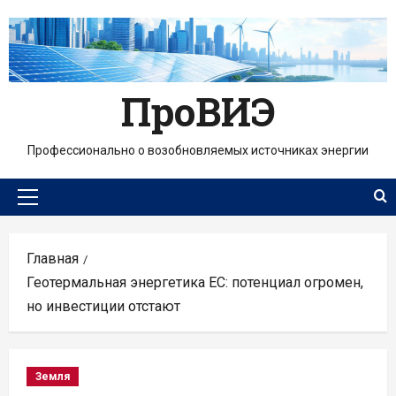
Перейти
к
содержимому
ПроВИЭ
Профессионально о возобновляемых источниках энергии
Основное
меню
Главная
Геотермальная энергетика ЕС: потенциал огромен,
но инвестиции отстают
Земля