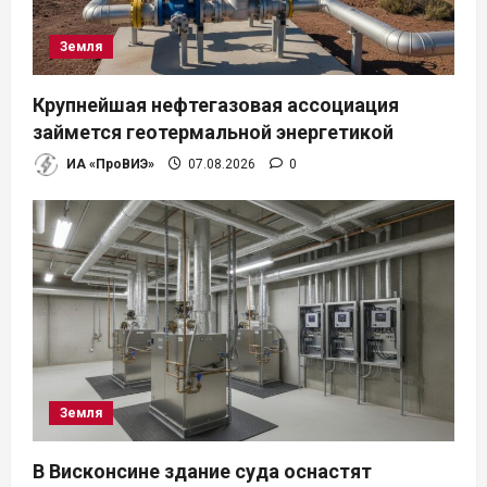
а
Земля
п
Крупнейшая нефтегазовая ассоциация
и
займется геотермальной энергетикой
ИА «ПроВИЭ»
07.08.2026
0
с
я
м
Земля
В Висконсине здание суда оснастят