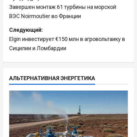
а
Завершен монтаж 61 турбины на морской
ВЭС Noirmoutier во Франции
в
Следующий:
и
Elgin инвестирует €150 млн в агровольтаику в
г
Сицилии и Ломбардии
а
ц
АЛЬТЕРНАТИВНАЯ ЭНЕРГЕТИКА
и
я
п
о
з