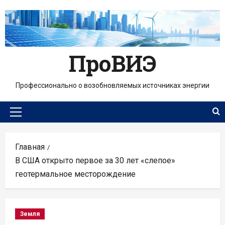
Перейти
к
содержимому
ПроВИЭ
Профессионально о возобновляемых источниках энергии
Основное
меню
Главная
В США открыто первое за 30 лет «слепое»
геотермальное месторождение
Земля