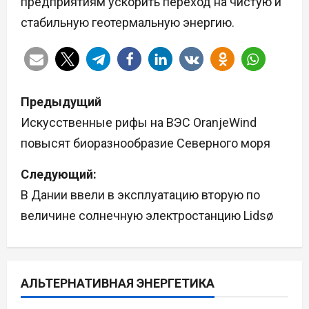
предприятиям ускорить переход на чистую и
стабильную геотермальную энергию.
Н
Предыдущий
а
Искусственные рифы на ВЭС OranjeWind
повысят биоразнообразие Северного моря
в
Следующий:
и
В Дании ввели в эксплуатацию вторую по
г
величине солнечную электростанцию Lidsø
а
ц
АЛЬТЕРНАТИВНАЯ ЭНЕРГЕТИКА
и