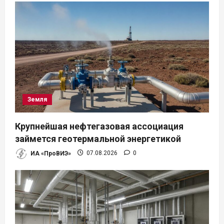
я
п
о
з
а
Земля
п
Крупнейшая нефтегазовая ассоциация
и
займется геотермальной энергетикой
ИА «ПроВИЭ»
07.08.2026
0
с
я
м