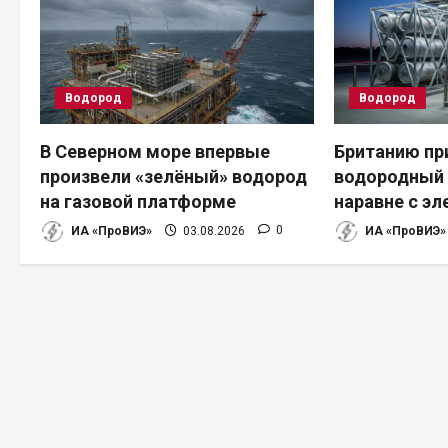
ц
и
Водород
Водород
я
п
В Северном море впервые
Британию пр
произвели «зелёный» водород
водородный 
о
на газовой платформе
наравне с э
з
ИА «ПроВИЭ»
03.08.2026
0
ИА «ПроВИЭ»
а
п
и
с
я