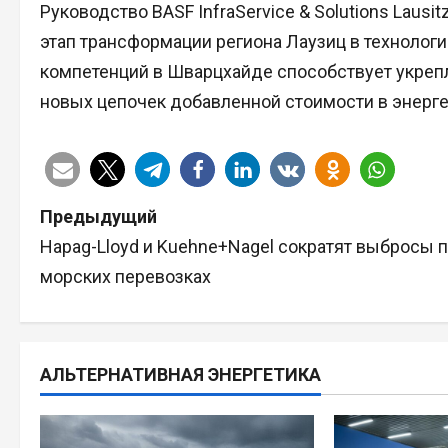
Руководство BASF InfraService & Solutions Lausi
этап трансформации региона Лаузиц в технолог
компетенций в Шварцхайде способствует укре
новых цепочек добавленной стоимости в энерге
Н
Предыдущий
Hapag-Lloyd и Kuehne+Nagel сократят выбросы 
а
морских перевозках
в
и
АЛЬТЕРНАТИВНАЯ ЭНЕРГЕТИКА
г
а