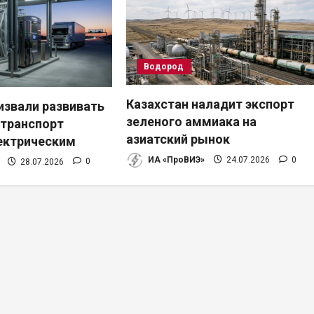
Водород
Казахстан наладит экспорт
извали развивать
зеленого аммиака на
транспорт
азиатский рынок
лектрическим
ИА «ПроВИЭ»
24.07.2026
0
28.07.2026
0