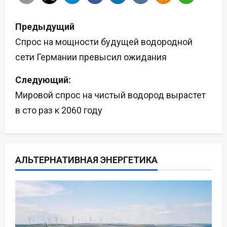
Н
Предыдущий
а
Спрос на мощности будущей водородной
сети Германии превысил ожидания
в
Следующий:
и
Мировой спрос на чистый водород вырастет
г
в сто раз к 2060 году
а
ц
АЛЬТЕРНАТИВНАЯ ЭНЕРГЕТИКА
и
я
п