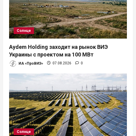
о
з
а
Солнце
п
Aydem Holding заходит на рынок ВИЭ
и
Украины с проектом на 100 МВт
ИА «ПроВИЭ»
07.08.2026
0
с
я
м
Солнце