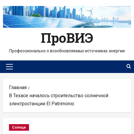
Перейти
к
содержимому
ПроВИЭ
Профессионально о возобновляемых источниках энергии
Основное
меню
Главная
В Техасе началось строительство солнечной
электростанции El Patrimonio
Солнце