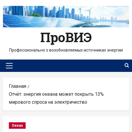
Перейти
к
содержимому
ПроВИЭ
Профессионально о возобновляемых источниках энергии
Основное
меню
Главная
Отчёт: энергия океана может покрыть 13%
мирового спроса на электричество
Океан