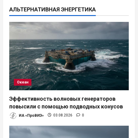
ц
АЛЬТЕРНАТИВНАЯ ЭНЕРГЕТИКА
и
я
п
о
з
а
Океан
п
Эффективность волновых генераторов
и
повысили с помощью подводных конусов
ИА «ПроВИЭ»
03.08.2026
0
с
я