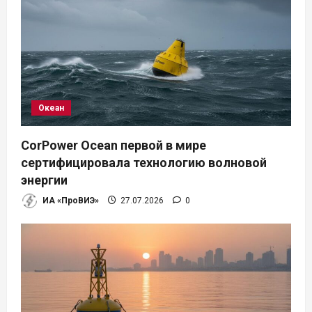
м
Океан
CorPower Ocean первой в мире
сертифицировала технологию волновой
энергии
ИА «ПроВИЭ»
27.07.2026
0