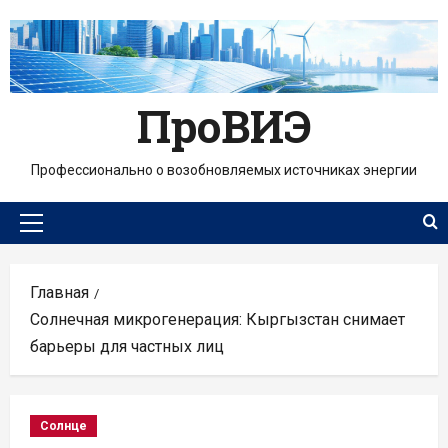
Перейти
к
содержимому
ПроВИЭ
Профессионально о возобновляемых источниках энергии
Основное
меню
Главная
Солнечная микрогенерация: Кыргызстан снимает
барьеры для частных лиц
Солнце