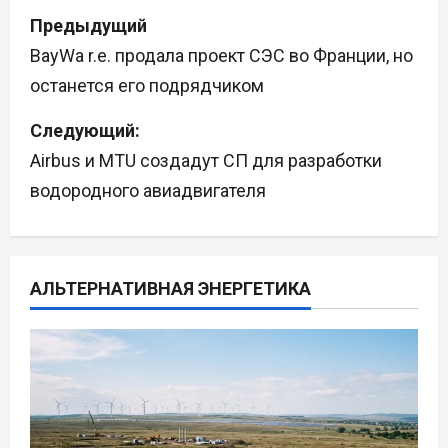
Н
Предыдущий
а
BayWa r.e. продала проект СЭС во Франции, но
останется его подрядчиком
в
Следующий:
и
Airbus и MTU создадут СП для разработки
г
водородного авиадвигателя
а
ц
АЛЬТЕРНАТИВНАЯ ЭНЕРГЕТИКА
и
я
п
о