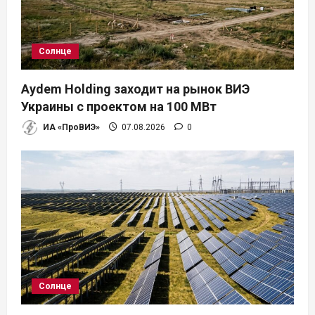
з
а
Солнце
п
Aydem Holding заходит на рынок ВИЭ
и
Украины с проектом на 100 МВт
ИА «ПроВИЭ»
07.08.2026
0
с
я
м
Солнце