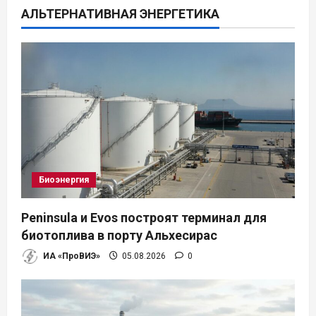
АЛЬТЕРНАТИВНАЯ ЭНЕРГЕТИКА
и
я
п
о
з
а
Биоэнергия
п
Peninsula и Evos построят терминал для
и
биотоплива в порту Альхесирас
ИА «ПроВИЭ»
05.08.2026
0
с
я