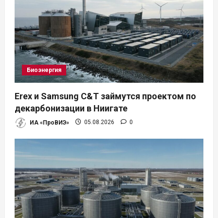
м
Биоэнергия
Erex и Samsung C&T займутся проектом по
декарбонизации в Ниигате
ИА «ПроВИЭ»
05.08.2026
0