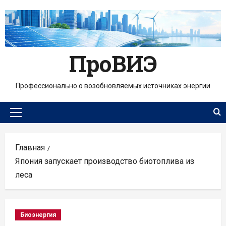
Перейти
к
содержимому
ПроВИЭ
Профессионально о возобновляемых источниках энергии
Основное
меню
Главная
Япония запускает производство биотоплива из
леса
Биоэнергия