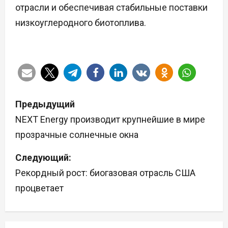
отрасли и обеспечивая стабильные поставки
низкоуглеродного биотоплива.
Н
Предыдущий
а
NEXT Energy производит крупнейшие в мире
прозрачные солнечные окна
в
Следующий:
и
Рекордный рост: биогазовая отрасль США
г
процветает
а
ц