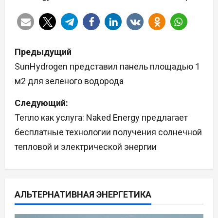
Н
Предыдущий
а
SunHydrogen представил панель площадью 1
м2 для зеленого водорода
в
Следующий:
и
Тепло как услуга: Naked Energy предлагает
г
бесплатные технологии получения солнечной
а
тепловой и электрической энергии
ц
и
АЛЬТЕРНАТИВНАЯ ЭНЕРГЕТИКА
я