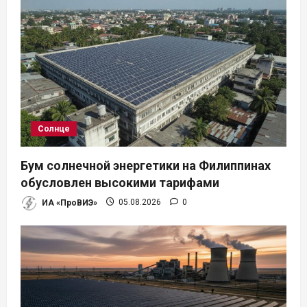
п
о
з
а
п
Солнце
и
Бум солнечной энергетики на Филиппинах
обусловлен высокими тарифами
с
ИА «ПроВИЭ»
05.08.2026
0
я
м