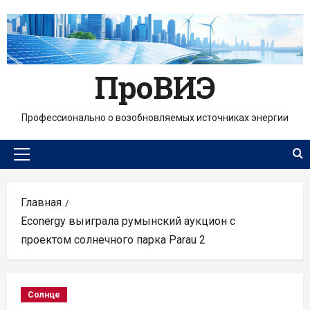
Перейти
к
содержимому
ПроВИЭ
Профессионально о возобновляемых источниках энергии
Основное
меню
Главная
Econergy выиграла румынский аукцион с
проектом солнечного парка Parau 2
Солнце