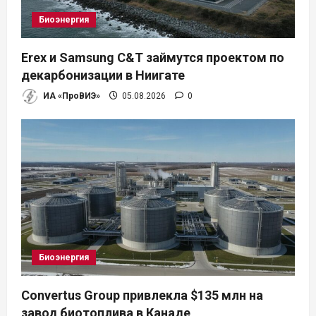
Биоэнергия
Erex и Samsung C&T займутся проектом по
декарбонизации в Ниигате
ИА «ПроВИЭ»
05.08.2026
0
Биоэнергия
Convertus Group привлекла $135 млн на
завод биотоплива в Канаде