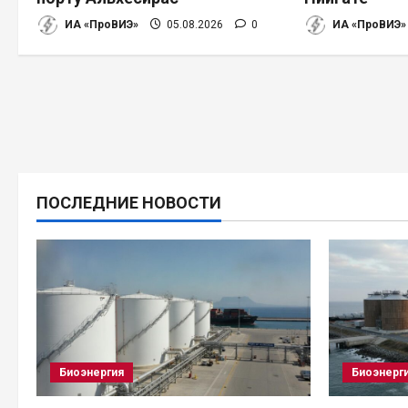
з
ИА «ПроВИЭ»
05.08.2026
0
ИА «ПроВИЭ»
а
п
и
с
ПОСЛЕДНИЕ НОВОСТИ
я
м
Биоэнергия
Биоэнерг