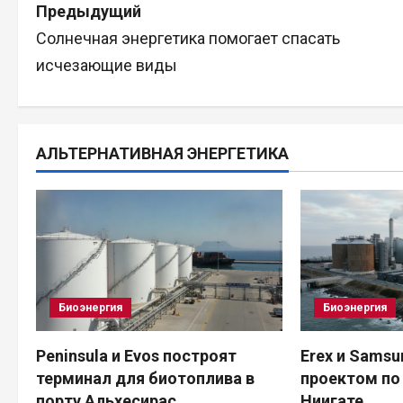
Н
Предыдущий
Солнечная энергетика помогает спасать
а
исчезающие виды
в
и
АЛЬТЕРНАТИВНАЯ ЭНЕРГЕТИКА
г
а
ц
и
Биоэнергия
Биоэнергия
я
п
Peninsula и Evos построят
Erex и Sams
терминал для биотоплива в
проектом по
о
порту Альхесирас
Ниигате