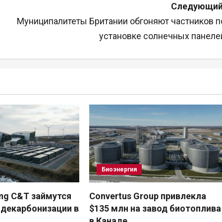
Следующий
Муниципалитеты Британии обгоняют частников п
установке солнечных панеле
Биоэнергия
ung C&T займутся
Convertus Group привлекла
 декарбонизации в
$135 млн на завод биотоплива
в Канаде