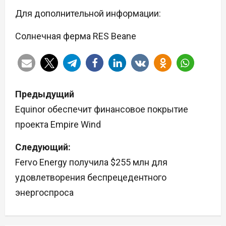
Для дополнительной информации:
Солнечная ферма RES Beane
Н
Предыдущий
а
Equinor обеспечит финансовое покрытие
проекта Empire Wind
в
Следующий:
и
Fervo Energy получила $255 млн для
г
удовлетворения беспрецедентного
а
энергоспроса
ц