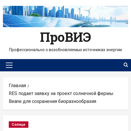
Перейти
к
содержимому
ПроВИЭ
Профессионально о возобновляемых источниках энергии
Основное
меню
Главная
RES подает заявку на проект солнечной фермы
Beane для сохранения биоразнообразия
Солнце