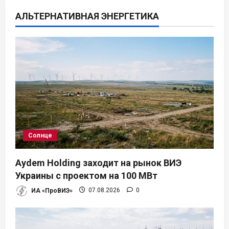
и
АЛЬТЕРНАТИВНАЯ ЭНЕРГЕТИКА
я
п
о
з
а
п
Солнце
и
Aydem Holding заходит на рынок ВИЭ
Украины с проектом на 100 МВт
с
ИА «ПроВИЭ»
07.08.2026
0
я
м